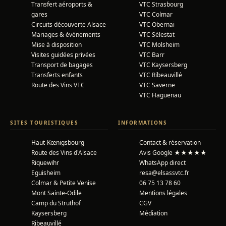
Transfert aéroports &
VTC Strasbourg
gares
VTC Colmar
Circuits découverte Alsace
VTC Obernai
Mariages & événements
VTC Sélestat
Mise à disposition
VTC Molsheim
Visites guidées privées
VTC Barr
Transport de bagages
VTC Kaysersberg
Transferts enfants
VTC Ribeauvillé
Route des Vins VTC
VTC Saverne
VTC Haguenau
SITES TOURISTIQUES
INFORMATIONS
Haut-Kœnigsbourg
Contact & réservation
Route des Vins d'Alsace
Avis Google ★★★★★
Riquewihr
WhatsApp direct
Eguisheim
resa@elsassvtc.fr
Colmar & Petite Venise
06 75 13 78 60
Mont Sainte-Odile
Mentions légales
Camp du Struthof
CGV
Kaysersberg
Médiation
Ribeauvillé