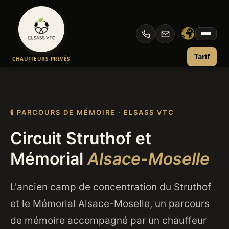
Aller
au
CIRCUIT STRUTHOF ET MÉMORIAL ALSACE-
contenu
MOSELLE
Tarif
CHAUFFEURS PRIVÉS
🕯 PARCOURS DE MÉMOIRE · ELSASS VTC
Circuit Struthof et
Mémorial
Alsace-Moselle
L'ancien camp de concentration du Struthof
et le Mémorial Alsace-Moselle, un parcours
de mémoire accompagné par un chauffeur