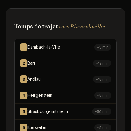
Temps de trajet
vers Blienschwiller
Dambach-la-Ville
1
~5 min
Barr
2
~12 min
Andlau
3
~15 min
Heiligenstein
4
~5 min
Strasbourg-Entzheim
5
~50 min
Itterswiller
6
~5 min