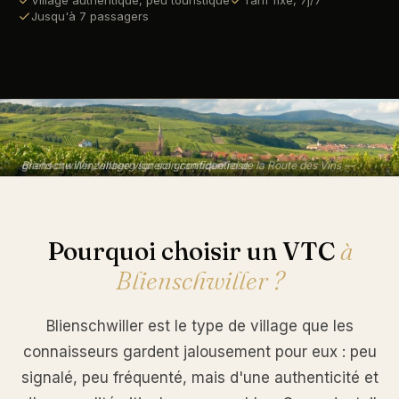
Village authentique, peu touristique
Tarif fixe, 7j/7
Jusqu'à 7 passagers
Blienschwiller, village vigneron confidentiel de la Route des Vins — grand cru Winzenberg sur sol granitique rose
Pourquoi choisir un VTC
à
Blienschwiller ?
Blienschwiller est le type de village que les
connaisseurs gardent jalousement pour eux : peu
signalé, peu fréquenté, mais d'une authenticité et