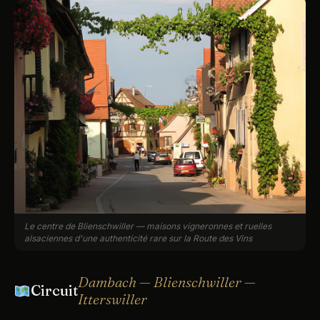
Le centre de Blienschwiller — maisons vigneronnes et ruelles
alsaciennes d'une authenticité rare sur la Route des Vins
Dambach — Blienschwiller —
Circuit
Itterswiller