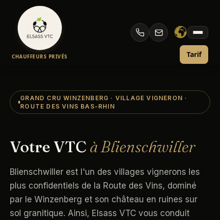
Aller
au
Taxi et VTC Blienschwiller — Chauffeur Privé
contenu
Tarif
CHAUFFEURS PRIVÉS
GRAND CRU WINZENBERG · VILLAGE VIGNERON ·
ROUTE DES VINS BAS-RHIN
Votre VTC
à Blienschwiller
Blienschwiller est l'un des villages vignerons les
plus confidentiels de la Route des Vins, dominé
par le Winzenberg et son château en ruines sur
sol granitique. Ainsi, Elsass VTC vous conduit