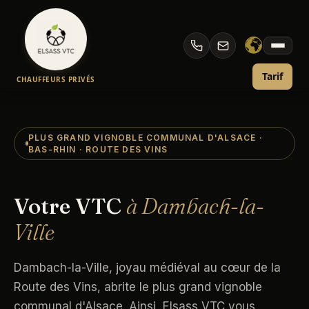
Aller
au
Taxi et VTC Dambach — Chauffeur Privé
contenu
Tarif
CHAUFFEURS PRIVÉS
PLUS GRAND VIGNOBLE COMMUNAL D'ALSACE ·
BAS-RHIN · ROUTE DES VINS
Votre VTC
à Dambach-la-
Ville
Dambach-la-Ville, joyau médiéval au cœur de la
Route des Vins, abrite le plus grand vignoble
communal d'Alsace. Ainsi, Elsass VTC vous