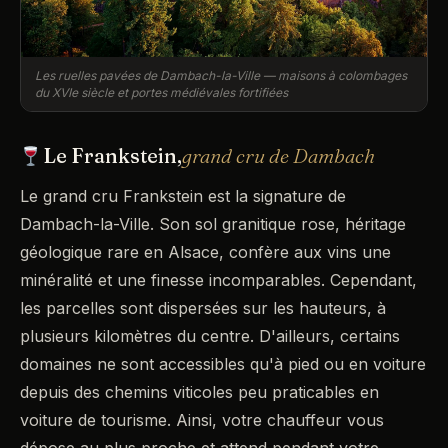
Les ruelles pavées de Dambach-la-Ville — maisons à colombages
du XVIe siècle et portes médiévales fortifiées
Le Frankstein,
grand cru de Dambach
Le grand cru Frankstein est la signature de
Dambach-la-Ville. Son sol granitique rose, héritage
géologique rare en Alsace, confère aux vins une
minéralité et une finesse incomparables. Cependant,
les parcelles sont dispersées sur les hauteurs, à
plusieurs kilomètres du centre. D'ailleurs, certains
domaines ne sont accessibles qu'à pied ou en voiture
depuis des chemins viticoles peu praticables en
voiture de tourisme. Ainsi, votre chauffeur vous
dépose au plus proche et attend pendant votre