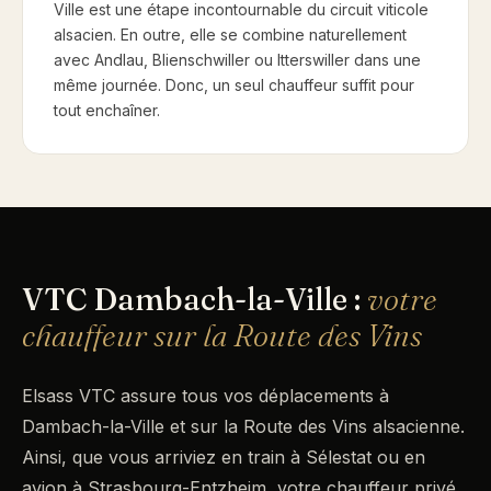
Ville est une étape incontournable du circuit viticole
alsacien. En outre, elle se combine naturellement
avec Andlau, Blienschwiller ou Itterswiller dans une
même journée. Donc, un seul chauffeur suffit pour
tout enchaîner.
VTC Dambach-la-Ville :
votre
chauffeur sur la Route des Vins
Elsass VTC assure tous vos déplacements à
Dambach-la-Ville et sur la Route des Vins alsacienne.
Ainsi, que vous arriviez en train à Sélestat ou en
avion à Strasbourg-Entzheim, votre chauffeur privé