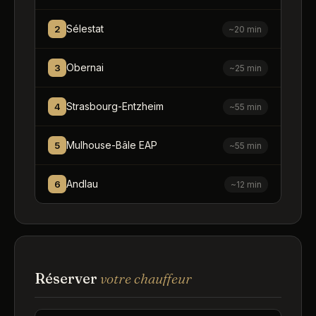
Sélestat
2
~20 min
Obernai
3
~25 min
Strasbourg-Entzheim
4
~55 min
Mulhouse-Bâle EAP
5
~55 min
Andlau
6
~12 min
Réserver
votre chauffeur