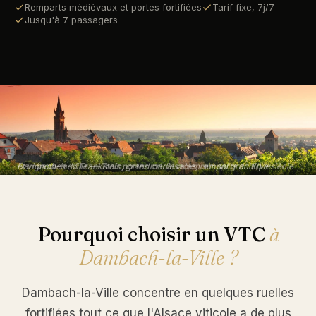
Remparts médiévaux et portes fortifiées
Tarif fixe, 7j/7
Jusqu'à 7 passagers
Dambach-la-Ville — Trois portes médiévales, remparts du XIVe siècle et vignobles du Frankstein, grand cru alsacien sur sol granitique
Pourquoi choisir un VTC
à
Dambach-la-Ville ?
Dambach-la-Ville concentre en quelques ruelles
fortifiées tout ce que l'Alsace viticole a de plus